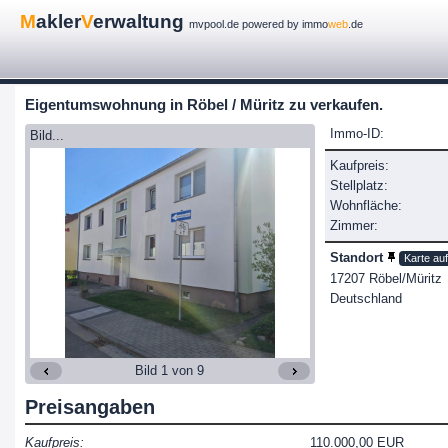
M
akler
V
erwaltung
mvpool.de powered by immo
web
.de
Eigentumswohnung in Röbel / Müritz zu verkaufen.
Immo-ID:
Bild...
Kaufpreis:
Stellplatz:
Wohnfläche:
Zimmer:
Standort
Karte au
17207 Röbel/Müritz
Deutschland
Bild 1 von 9
Preisangaben
Kaufpreis:
110.000,00 EUR