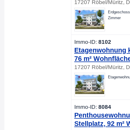
17207 Röbel/Müritz, 
Erdgeschossw
Zimmer
Immo-ID:
8102
Etagenwohnung kau
76 m² Wohnfläche
17207 Röbel/Müritz, 
Etagenwohnun
Immo-ID:
8084
Penthousewohnung
Stellplatz, 92 m²