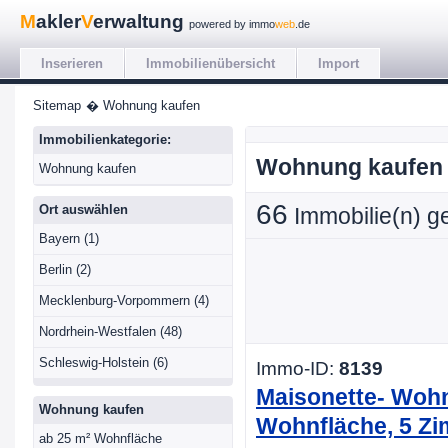
M
akler
V
erwaltung
powered by immo
web
.de
Inserieren
Immobilienübersicht
Import
Sitemap
� Wohnung kaufen
Immobilienkategorie:
Wohnung kaufen
Wohnung kaufen
66
Ort auswählen
Immobilie(n) g
Bayern (1)
Berlin (2)
Mecklenburg-Vorpommern (4)
Nordrhein-Westfalen (48)
Schleswig-Holstein (6)
Immo-ID:
8139
Maisonette- Wohn
Wohnung kaufen
Wohnfläche, 5 Z
ab 25 m² Wohnfläche