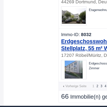
44269 Dortmund, Deu
Etagenwohnun
Immo-ID:
8032
Erdgeschosswohnu
Stellplatz, 55 m²
17207 Röbel/Müritz, 
Erdgeschossw
Zimmer
Vorherige Seite
1
2
3
4
66
Immobilie(n) g