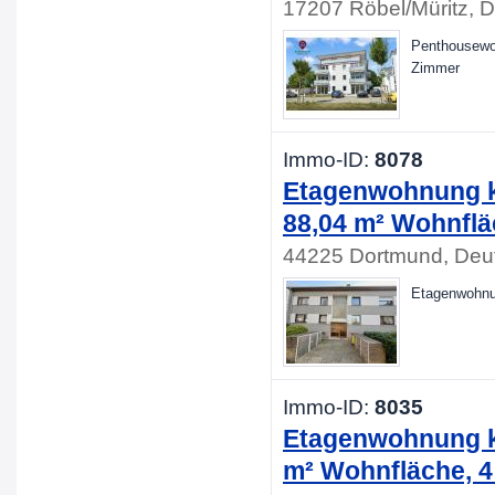
17207 Röbel/Müritz, 
Penthousewoh
Zimmer
Immo-ID:
8078
Etagenwohnung ka
88,04 m² Wohnflä
44225 Dortmund, Deu
Etagenwohnun
Immo-ID:
8035
Etagenwohnung ka
m² Wohnfläche, 