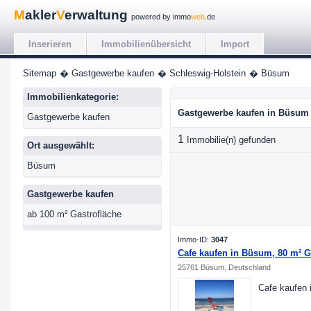
M
akler
V
erwaltung
powered by immo
web
.de
Inserieren
Immobilienübersicht
Import
Sitemap
� Gastgewerbe kaufen
� Schleswig-Holstein
� Büsum
Immobilienkategorie:
Gastgewerbe kaufen in Büsum
Gastgewerbe kaufen
1
Immobilie(n) gefunden
Ort ausgewählt:
Büsum
Gastgewerbe kaufen
ab 100 m² Gastrofläche
Immo-ID:
3047
Cafe kaufen in Büsum, 80 m² G
25761 Büsum, Deutschland
Cafe kaufen 