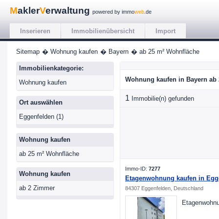
M
akler
V
erwaltung
powered by immo
web
.de
Inserieren
Immobilienübersicht
Import
Sitemap
� Wohnung kaufen
� Bayern
� ab 25 m² Wohnfläche
Immobilienkategorie:
Wohnung kaufen in Bayern ab
Wohnung kaufen
1
Immobilie(n) gefunden
Ort auswählen
Eggenfelden (1)
Wohnung kaufen
ab 25 m² Wohnfläche
Immo-ID:
7277
Wohnung kaufen
Etagenwohnung kaufen in Eggen
ab 2 Zimmer
84307 Eggenfelden, Deutschland
Etagenwohnun