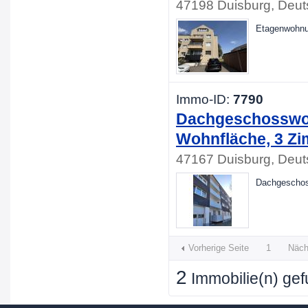
47198 Duisburg, Deut
Etagenwohnun
Immo-ID:
7790
Dachgeschosswoh
Wohnfläche, 3 Z
47167 Duisburg, Deut
Dachgeschos
Vorherige Seite
1
Näch
2
Immobilie(n) ge