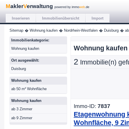
M
akler
V
erwaltung
powered by immo
web
.de
Inserieren
Immobilienübersicht
Import
Sitemap
� Wohnung kaufen
� Nordrhein-Westfalen
� Duisburg
� ab
Immobilienkategorie:
Wohnung kaufen 
Wohnung kaufen
2
Ort ausgewählt:
Immobilie(n) ge
Duisburg
Wohnung kaufen
ab 50 m² Wohnfläche
Wohnung kaufen
Immo-ID:
7837
ab 3 Zimmer
Etagenwohnung ka
ab 9 Zimmer
Wohnfläche, 9 Z