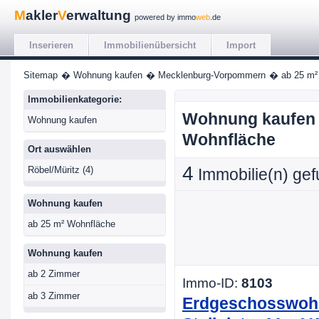
M
akler
V
erwaltung
powered by immo
web
.de
Inserieren
Immobilienübersicht
Import
Sitemap
� Wohnung kaufen
� Mecklenburg-Vorpommern
� ab 25 m²
Immobilienkategorie:
Wohnung kaufen 
Wohnung kaufen
Wohnfläche
Ort auswählen
4
Röbel/Müritz (4)
Immobilie(n) ge
Wohnung kaufen
ab 25 m² Wohnfläche
Wohnung kaufen
ab 2 Zimmer
Immo-ID:
8103
ab 3 Zimmer
Erdgeschosswohnu