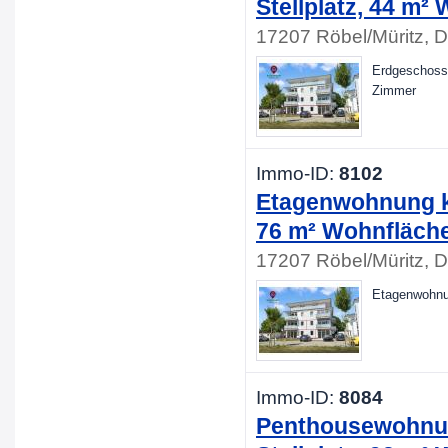
Stellplatz, 44 m²
17207 Röbel/Müritz, 
Erdgeschossw
Zimmer
Immo-ID:
8102
Etagenwohnung kau
76 m² Wohnfläche
17207 Röbel/Müritz, 
Etagenwohnun
Immo-ID:
8084
Penthousewohnung