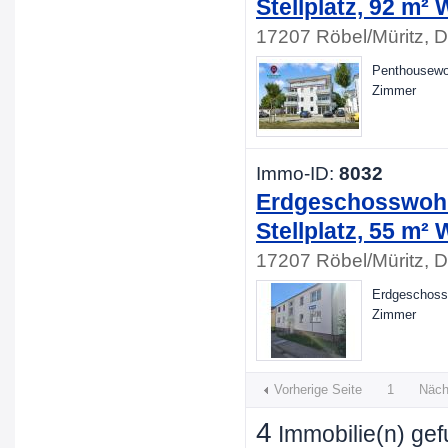
Stellplatz, 92 m²
17207 Röbel/Müritz, 
Penthousewoh
Zimmer
Immo-ID:
8032
Erdgeschosswohnu
Stellplatz, 55 m²
17207 Röbel/Müritz, 
Erdgeschossw
Zimmer
Vorherige Seite
1
Näch
4
Immobilie(n) ge