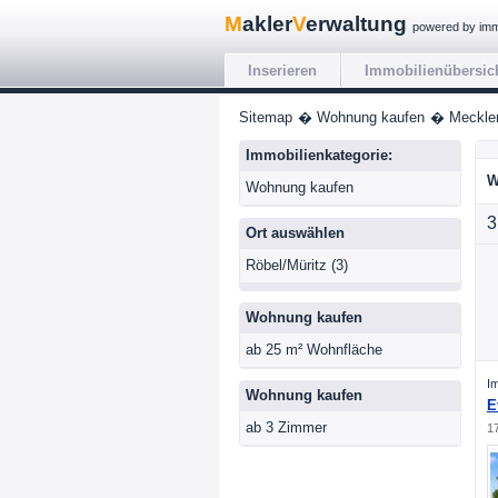
M
akler
V
erwaltung
powered by im
Inserieren
Immobilienübersic
Sitemap
� Wohnung kaufen
� Meckle
Immobilienkategorie:
W
Wohnung kaufen
3
Ort auswählen
Röbel/Müritz (3)
Wohnung kaufen
ab 25 m² Wohnfläche
I
Wohnung kaufen
E
ab 3 Zimmer
1