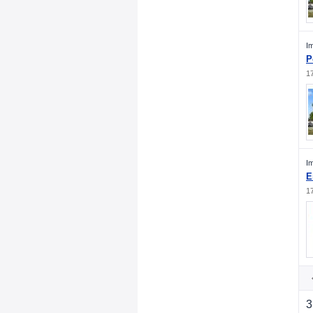
I
P
1
I
E
1
3