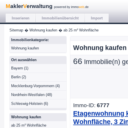
M
akler
V
erwaltung
powered by immo
web
.de
Inserieren
Immobilienübersicht
Import
Sitemap
� Wohnung kaufen
� ab 25 m² Wohnfläche
Immobilienkategorie:
Wohnung kaufen 
Wohnung kaufen
66
Ort auswählen
Immobilie(n) g
Bayern (1)
Berlin (2)
Mecklenburg-Vorpommern (4)
Nordrhein-Westfalen (48)
Schleswig-Holstein (6)
Immo-ID:
6777
Etagenwohnung k
Wohnung kaufen
Wohnfläche, 3 Z
ab 25 m² Wohnfläche